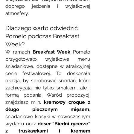
dobrego jedzenia i wyjątkowej 
atmosfery.
Dlaczego warto odwiedzić 
Pomelo podczas Breakfast 
Week?
W ramach 
Breakfast Week
 Pomelo 
przygotowało wyjątkowe menu 
śniadaniowe, dostępne w atrakcyjnej 
cenie festiwalowej. To doskonała 
okazja, by spróbować śniadań, które 
zachwycają nie tylko smakiem, ale i 
formą podania. Wśród propozycji 
znajdziesz 
m.in
. 
kremowy croque z 
długo pieczonym mięsem
, 
śniadaniowe klasyki w nowoczesnym 
wydaniu oraz 
deser “Biedni rycerze” 
z truskawkami i kremem 