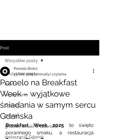
Post
Wszystkie posty
Pomelo Bistro
Wszystkie posty
23 wrz 2025
1 minut(y) czytania
Pomelo na Breakfast
menu
Week – wyjątkowe
wydarzenia
śniadania w samym sercu
przepis
Gdańska
Eventy
Breakfast Week 2025
 to święto 
grillowe smaki w Gdańsku,
porannego smaku, a restauracja 
restauracja Gdańsk