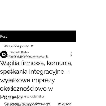
Post
Wszystkie posty
Pomelo Bistro
Wszystkie posty
21 lis 2025
1 minut(y) czytania
Wigilia firmowa, komunia,
menu
spotkania integracyjne –
wydarzenia
wyjątkowe imprezy
przepis
okolicznościowe w
Eventy
Pomelo
grillowe smaki w Gdańsku,
Szukasz wyjątkowego miejsca 
restauracja Gdańsk