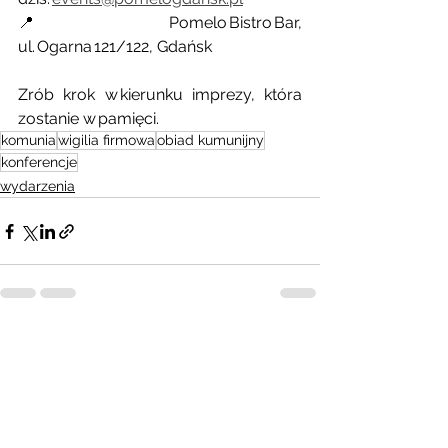
📍 Pomelo Bistro Bar, 
ul. Ogarna 121/122, Gdańsk
Zrób krok w kierunku imprezy, która 
zostanie w pamięci.
komunia
wigilia firmowa
obiad kumunijny
konferencje
wydarzenia
Zobacz wszystkie
Ostatnie posty