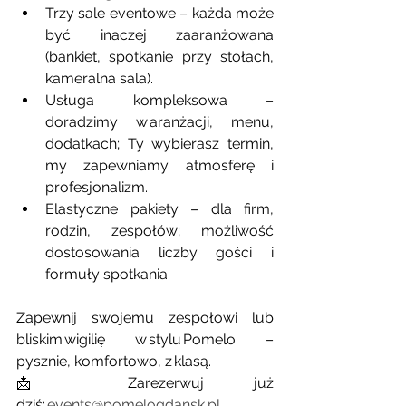
Trzy sale eventowe – każda może 
być inaczej zaaranżowana 
(bankiet, spotkanie przy stołach, 
kameralna sala).
Usługa kompleksowa – 
doradzimy w aranżacji, menu, 
dodatkach; Ty wybierasz termin, 
my zapewniamy atmosferę i 
profesjonalizm.
Elastyczne pakiety – dla firm, 
rodzin, zespołów; możliwość 
dostosowania liczby gości i 
formuły spotkania.
Zapewnij swojemu zespołowi lub 
bliskim wigilię w stylu Pomelo – 
pysznie, komfortowo, z klasą.
📩 Zarezerwuj już 
dziś: 
events@pomelogdansk.pl