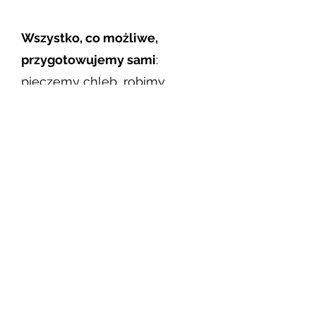
Wszystko, co możliwe,
przygotowujemy sami
:
pieczemy chleb, robimy
zakwasy, kiszonki, pikle i
nalewki. Tam, gdzie to
konieczne, współpracujemy z
najlepszymi rzemieślnikami i
dostawcami.
Nasze menu zmienia się kilka
razy w roku, zgodnie z porami
roku i pomysłami Szefa
Kuchni. Jedno pozostaje
niezmienne –
Bingo,
które na