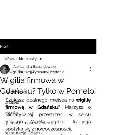
Post
Wszystkie posty
Aleksandra Basendowska
Wszystkie posty
31 paź 2025
2 minut(y) czytania
Wigilia firmowa w
menu
Gdańsku? Tylko w Pomelo!
wydarzenia
Szukasz idealnego miejsca na 
wigilię 
przepis
firmową w Gdańsku
? Marzysz o 
Eventy
klimatycznej przestrzeni w sercu 
Starego Miasta, gdzie tradycja 
grillowe smaki w Gdańsku,
spotyka się z nowoczesnością, 
restauracja Gdańsk