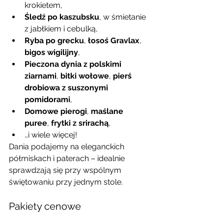
krokietem,
Śledź po kaszubsku
, w śmietanie 
z jabłkiem i cebulką,
Ryba po grecku
, 
łosoś Gravlax
, 
bigos wigilijny
,
Pieczona dynia z polskimi 
ziarnami
, 
bitki wołowe
, 
pierś 
drobiowa z suszonymi 
pomidorami
,
Domowe pierogi
, 
maślane 
puree
, 
frytki z srirachą
,
…i wiele więcej!
Dania podajemy na eleganckich 
półmiskach i paterach – idealnie 
sprawdzają się przy wspólnym 
świętowaniu przy jednym stole.
Pakiety cenowe