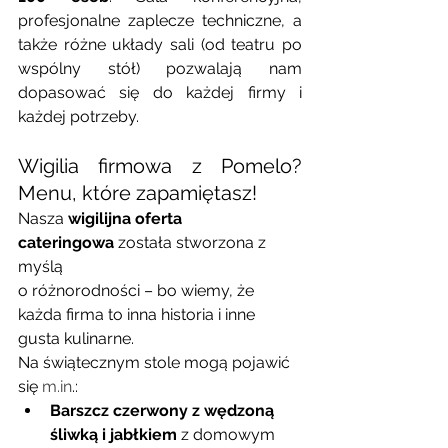
profesjonalne zaplecze techniczne, a 
także różne układy sali (od teatru po 
wspólny stół) pozwalają nam 
dopasować się do każdej firmy i 
każdej potrzeby.
Wigilia firmowa z Pomelo? 
Menu, które zapamiętasz!
Nasza 
wigilijna oferta 
cateringowa
 została stworzona z 
myślą 
o różnorodności – bo wiemy, że 
każda firma to inna historia i inne 
gusta kulinarne.
Na świątecznym stole mogą pojawić 
się 
m.in
.:
Barszcz czerwony z wędzoną 
śliwką i jabłkiem
 z domowym 