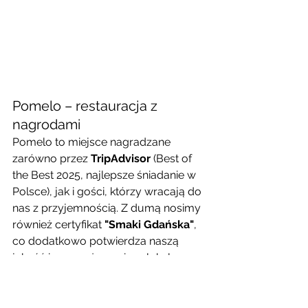
Pomelo – restauracja z 
nagrodami
Pomelo to miejsce nagradzane 
zarówno przez 
TripAdvisor
 (Best of 
the Best 2025, najlepsze śniadanie w 
Polsce), jak i gości, którzy wracają do 
nas z przyjemnością. Z dumą nosimy 
również certyfikat 
"Smaki Gdańska"
, 
co dodatkowo potwierdza naszą 
jakość i zaangażowanie w lokalne 
tradycje kulinarne.
Nie czekaj – zarezerwuj 